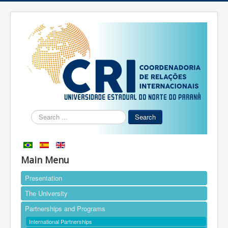
Search
Search
...
Main Menu
Presentation
The University
Partnerships and Programs
International Partnerships