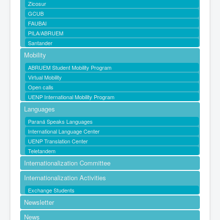
Zicosur
GCUB
FAUBAI
PILA/ABRUEM
Santander
Mobility
ABRUEM Student Mobility Program
Virtual Mobility
Open calls
UENP International Mobility Program
Languages
Paraná Speaks Languages
International Language Center
UENP Translation Center
Teletandem
Internationalization Committee
Internationalization Activities
Exchange Students
Newsletter
News