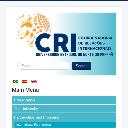
Search
Search
...
Main Menu
Presentation
The University
Partnerships and Programs
International Partnerships