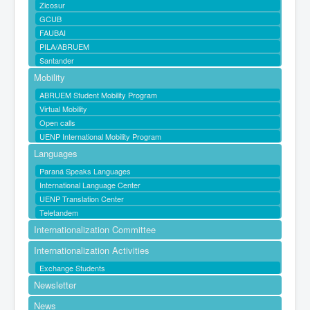
Zicosur
GCUB
FAUBAI
PILA/ABRUEM
Santander
Mobility
ABRUEM Student Mobility Program
Virtual Mobility
Open calls
UENP International Mobility Program
Languages
Paraná Speaks Languages
International Language Center
UENP Translation Center
Teletandem
Internationalization Committee
Internationalization Activities
Exchange Students
Newsletter
News