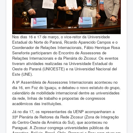
Nos dias 16 e 17 de março, o vice-reitor da Universidade
Estadual do Norte do Paraná, Ricardo Aparecido Campos e o
Coordenador de Relações Internacionais, Fábio Henrique Rosa
Senefonte participaram do Encontro de Assessores de
Relações Internacionais e da Plenária do Zicosur. Os eventos
tiveram atividades realizadas na Universidade Estadual do
Oeste do Paraná (UNIOESTE) e na Universidad Nacional del
Este (UNE).
A 9ª Assembleia de Assessores Internacionais aconteceu no
dia 16, em Foz do Iguaçu, e debateu o novo estatuto do grupo,
calendário de mobilidade internacional dentre as universidades
da rede, linhas de trabalho e propostas de congressos
acadêmicos das instituições.
Já no dia 17, os representantes da UENP acompanharam a
33ª Plenária de Reitores da Rede Zicosur (Zona de Integração
do Centro-Oeste da América do Sul), que aconteceu no
Paraguai. A Zicosur congrega universidades públicas da
Argentina, Bolívia, Brasil, Chile, Paraguai e Peru para atuar em