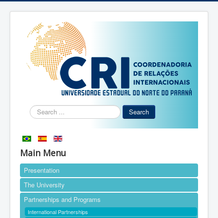
Search
Search
...
Main Menu
Presentation
The University
Partnerships and Programs
International Partnerships