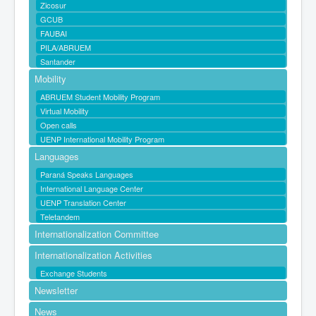
Zicosur
GCUB
FAUBAI
PILA/ABRUEM
Santander
Mobility
ABRUEM Student Mobility Program
Virtual Mobility
Open calls
UENP International Mobility Program
Languages
Paraná Speaks Languages
International Language Center
UENP Translation Center
Teletandem
Internationalization Committee
Internationalization Activities
Exchange Students
Newsletter
News