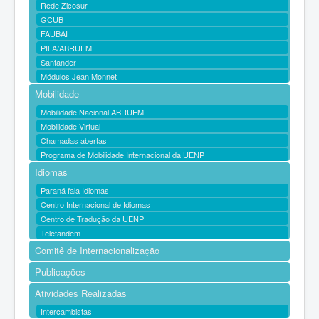
Rede Zicosur
GCUB
FAUBAI
PILA/ABRUEM
Santander
Módulos Jean Monnet
Mobilidade
Mobilidade Nacional ABRUEM
Mobilidade Virtual
Chamadas abertas
Programa de Mobilidade Internacional da UENP
Idiomas
Paraná fala Idiomas
Centro Internacional de Idiomas
Centro de Tradução da UENP
Teletandem
Comitê de Internacionalização
Publicações
Atividades Realizadas
Intercambistas