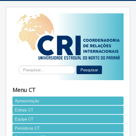
Pesquisar...
Pesquisar
Menu CT
Apresentação
Editais CT
Equipe CT
Periódicos CT