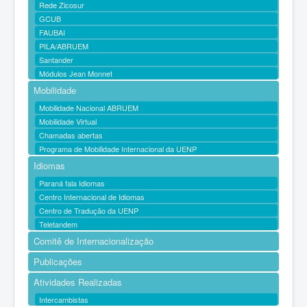
Rede Zicosur
GCUB
FAUBAI
PILA/ABRUEM
Santander
Módulos Jean Monnet
Mobilidade
Mobilidade Nacional ABRUEM
Mobilidade Virtual
Chamadas abertas
Programa de Mobilidade Internacional da UENP
Idiomas
Paraná fala Idiomas
Centro Internacional de Idiomas
Centro de Tradução da UENP
Teletandem
Comitê de Internacionalização
Publicações
Atividades Realizadas
Intercambistas