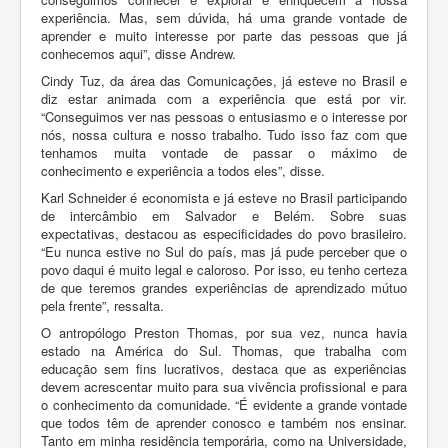
experiência. Mas, sem dúvida, há uma grande vontade de
aprender e muito interesse por parte das pessoas que já
conhecemos aqui”, disse Andrew.
Cindy Tuz, da área das Comunicações, já esteve no Brasil e
diz estar animada com a experiência que está por vir.
“Conseguimos ver nas pessoas o entusiasmo e o interesse por
nós, nossa cultura e nosso trabalho. Tudo isso faz com que
tenhamos muita vontade de passar o máximo de
conhecimento e experiência a todos eles”, disse.
Karl Schneider é economista e já esteve no Brasil participando
de intercâmbio em Salvador e Belém. Sobre suas
expectativas, destacou as especificidades do povo brasileiro.
“Eu nunca estive no Sul do país, mas já pude perceber que o
povo daqui é muito legal e caloroso. Por isso, eu tenho certeza
de que teremos grandes experiências de aprendizado mútuo
pela frente”, ressalta.
O antropólogo Preston Thomas, por sua vez, nunca havia
estado na América do Sul. Thomas, que trabalha com
educação sem fins lucrativos, destaca que as experiências
devem acrescentar muito para sua vivência profissional e para
o conhecimento da comunidade. “É evidente a grande vontade
que todos têm de aprender conosco e também nos ensinar.
Tanto em minha residência temporária, como na Universidade,