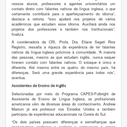
nossos alunos, professores e agentes universitários um
contato direto com falantes nativos da língua inglesa, o que
certamente contribuirá para o aperfeiçoamento do idioma”,
destaca a reitoria. “Isso ajudará nos projetos de vários
acadêmicos que estudam esse idioma. Auxiliará ainda nos
projetos dos professores e também nos Institucionais”,
finaliza.
A coordenadora da CRI, Profa. Dra. Eliane Segati Rios
Registro, ressalta a riqueza da experiência de ter falantes
nativos da língua inglesa próximos à comunidade. “A maioria
das pessoas, mesmo as que estudam inglês, nunca sequer
tiveram contato com falantes nativos. O sotaque é único e
diferente. Até mesmo entre os quatro, do mesmo país, há
diferenças. Será uma grande experiência para todos nós”,
acentua.
Assistentes de Ensino de Inglês
Selecionadas por meio do Programa CAPES/Fulbright de
Assistente de Ensino de Língua Inglesa, os profissionais
americanos vêm de diversas áreas do conhecimento. Andrew
Marson já era professor nos Estados Unidos e também
participou de experiências educacionais na Coreia do Sul.
“Os dois países possuem diferenças e semelhanças que
conseguimos conhecer e explorar e enriquecem a nossa