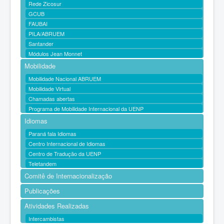
Rede Zicosur
GCUB
FAUBAI
PILA/ABRUEM
Santander
Módulos Jean Monnet
Mobilidade
Mobilidade Nacional ABRUEM
Mobilidade Virtual
Chamadas abertas
Programa de Mobilidade Internacional da UENP
Idiomas
Paraná fala Idiomas
Centro Internacional de Idiomas
Centro de Tradução da UENP
Teletandem
Comitê de Internacionalização
Publicações
Atividades Realizadas
Intercambistas