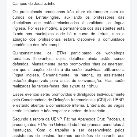
Campus de Jacarezinho.
Os profissionais americanos irão atuar diretamente com os
cursos de Letras/Inglês, auxiliando os professores das
disciplinas que estão relacionadas à oralidade na língua
inglesa. Por esse motivo, a permanência dos assistentes está
fixada nos municípios onde há o curso de Letras, mas a
atuação dos profissionais estará disponível à comunidade
acadêmica dos três campi.
Quinzenalmente, os ETAs participarão de workshops
temáticos itinerantes, cujos detalhes ainda estão sendo
definidos. Mensalmente, serão promovidos “dias de imersão”,
em que situações do dia a dia serão resolvidas utilizando a
língua inglesa. Semanalmente, na reitoria, os assistentes
estarão disponíveis para aulas de conversação. Elas serão
realizadas às terças-feiras, das 12h30 às 13h30.
Esses eventos serão promovidos e divulgados individualmente
pela Coordenadoria de Relações Internacionais (CRI) da UENP,
e estarão abertos à comunidade interna. Entretanto, as vagas
serão limitadas e irão respeitar a ordem de inscrição.
Segundo a reitora da UENP, Fátima Aparecida Cruz Padoan, a
presença dos ETAs na Universidade trará grandes benefícios à
Instituição. “Com o trabalho a ser desenvolvido pelos
assistentes de ensino, teremos condições de garantir aos