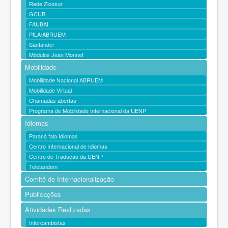
Rede Zicosur
GCUB
FAUBAI
PILA/ABRUEM
Santander
Módulos Jean Monnet
Mobilidade
Mobilidade Nacional ABRUEM
Mobilidade Virtual
Chamadas abertas
Programa de Mobilidade Internacional da UENP
Idiomas
Paraná fala Idiomas
Centro Internacional de Idiomas
Centro de Tradução da UENP
Teletandem
Comitê de Internacionalização
Publicações
Atividades Realizadas
Intercambistas