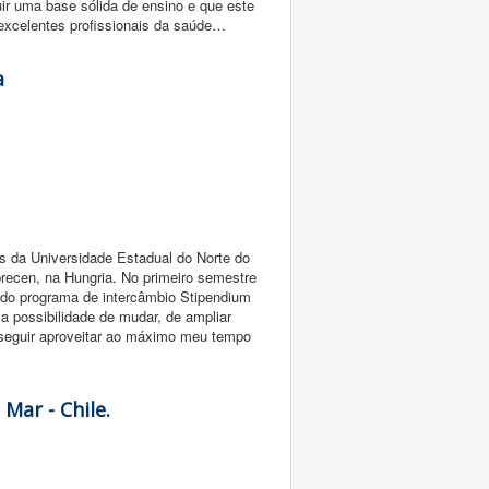
ir uma base sólida de ensino e que este
 excelentes profissionais da saúde…
a
as da Universidade Estadual do Norte do
ecen, na Hungria. No primeiro semestre
 do programa de intercâmbio Stipendium
 a possibilidade de mudar, de ampliar
nseguir aproveitar ao máximo meu tempo
 Mar - Chile.