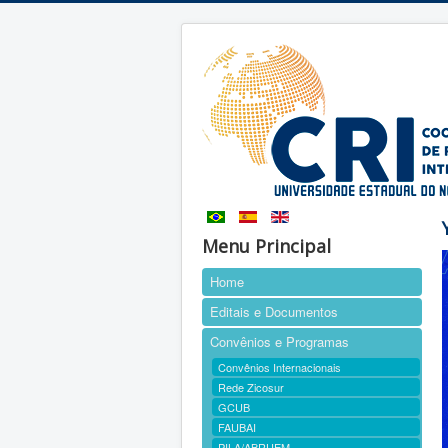
Menu Principal
Home
Editais e Documentos
Convênios e Programas
Convênios Internacionais
Rede Zicosur
GCUB
FAUBAI
PILA/ABRUEM