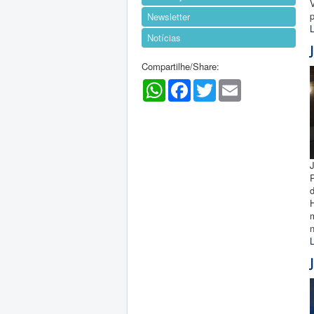
p
Newsletter
L
Notícias
Compartilhe/Share:
WhatsApp
Facebook
Twitter
Email
J
H
n
L