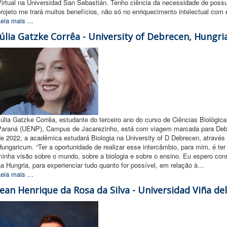
Virtual na Universidad San Sebastián. Tenho ciência da necessidade de possu
rojeto me trará muitos benefícios, não só no enriquecimento intelectual com
eia mais ...
Júlia Gatzke Corrêa - University of Debrecen, Hungri
úlia Gatzke Corrêa, estudante do terceiro ano do curso de Ciências Biológic
Paraná (UENP), Campus de Jacarezinho, está com viagem marcada para Debr
de 2022, a acadêmica estudará Biologia na University of D Debrecen, através
ungaricum. “Ter a oportunidade de realizar esse intercâmbio, para mim, é ter
minha visão sobre o mundo, sobre a biologia e sobre o ensino. Eu espero co
a Hungria, para experienciar tudo quanto for possível, em relação à…
eia mais ...
Jean Henrique da Rosa da Silva - Universidad Viña del