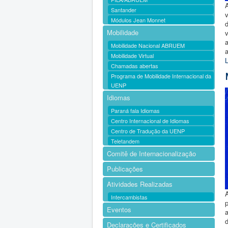
Santander
v
Módulos Jean Monnet
Mobilidade
Mobilidade Nacional ABRUEM
Mobilidade Virtual
L
Chamadas abertas
Programa de Mobilidade Internacional da
UENP
Idiomas
Paraná fala Idiomas
Centro Internacional de Idiomas
Centro de Tradução da UENP
Teletandem
Comitê de Internacionalização
Publicações
Atividades Realizadas
Intercambistas
p
Eventos
a
d
Declarações e Certificados