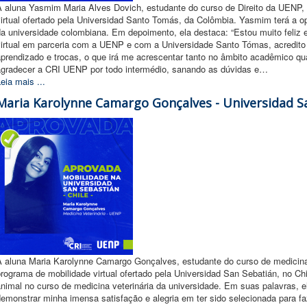
A aluna Yasmim Maria Alves Dovich, estudante do curso de Direito da UENP, 
irtual ofertado pela Universidad Santo Tomás, da Colômbia. Yasmim terá a op
da universidade colombiana. Em depoimento, ela destaca: “Estou muito feliz 
virtual em parceria com a UENP e com a Universidade Santo Tómas, acredit
aprendizado e trocas, o que irá me acrescentar tanto no âmbito acadêmico qu
agradecer a CRI UENP por todo intermédio, sanando as dúvidas e…
eia mais ...
Maria Karolynne Camargo Gonçalves - Universidad Sa
A aluna Maria Karolynne Camargo Gonçalves, estudante do curso de medicina 
rograma de mobilidade virtual ofertado pela Universidad San Sebatián, no Ch
nimal no curso de medicina veterinária da universidade. Em suas palavras, e
emonstrar minha imensa satisfação e alegria em ter sido selecionada para f