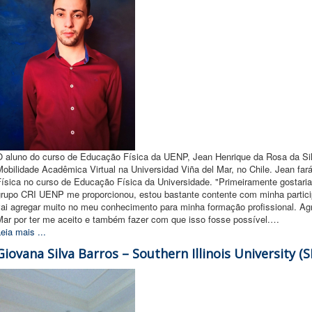
O aluno do curso de Educação Física da UENP, Jean Henrique da Rosa da Sil
obilidade Acadêmica Virtual na Universidad Viña del Mar, no Chile. Jean far
Física no curso de Educação Física da Universidade. "Primeiramente gostaria
grupo CRI UENP me proporcionou, estou bastante contente com minha partici
vai agregar muito no meu conhecimento para minha formação profissional. A
Mar por ter me aceito e também fazer com que isso fosse possível.…
eia mais ...
Giovana Silva Barros – Southern Illinois University (S