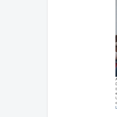
D
e
L