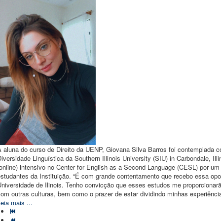
A aluna do curso de Direito da UENP, Giovana Silva Barros foi contemplada
iversidade Linguística da Southern Illinois University (SIU) in Carbondale, Ill
(online) intensivo no Center for English as a Second Language (CESL) por u
studantes da Instituição. “É com grande contentamento que recebo essa opor
Universidade de Ilinois. Tenho convicção que esses estudos me proporcionar
com outras culturas, bem como o prazer de estar dividindo minhas experiênc
eia mais ...