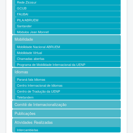
Rede Zicosur
GCUB
FAUBAI
PILA/ABRUEM
Santander
Módulos Jean Monnet
Mobilidade
Mobilidade Nacional ABRUEM
Mobilidade Virtual
Chamadas abertas
Programa de Mobilidade Internacional da UENP
Idiomas
Paraná fala Idiomas
Centro Internacional de Idiomas
Centro de Tradução da UENP
Teletandem
Comitê de Internacionalização
Publicações
Atividades Realizadas
Intercambistas