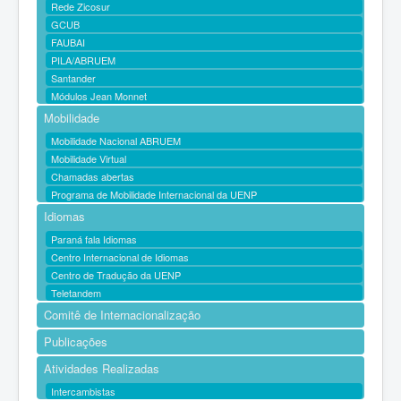
Rede Zicosur
GCUB
FAUBAI
PILA/ABRUEM
Santander
Módulos Jean Monnet
Mobilidade
Mobilidade Nacional ABRUEM
Mobilidade Virtual
Chamadas abertas
Programa de Mobilidade Internacional da UENP
Idiomas
Paraná fala Idiomas
Centro Internacional de Idiomas
Centro de Tradução da UENP
Teletandem
Comitê de Internacionalização
Publicações
Atividades Realizadas
Intercambistas