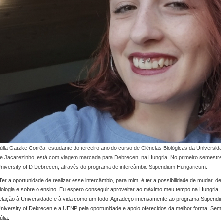
úlia Gatzke Corrêa, estudante do terceiro ano do curso de Ciências Biológicas da Univer
e Jacarezinho, está com viagem marcada para Debrecen, na Hungria. No primeiro semestre
niversity of D Debrecen, através do programa de intercâmbio Stipendium Hungaricum.
Ter a oportunidade de realizar esse intercâmbio, para mim, é ter a possibilidade de mudar, 
iologia e sobre o ensino. Eu espero conseguir aproveitar ao máximo meu tempo na Hungria, 
elação à Universidade e à vida como um todo. Agradeço imensamente ao programa Stipendi
niversity of Debrecen e a UENP pela oportunidade e apoio oferecidos da melhor forma. Sem
úlia.