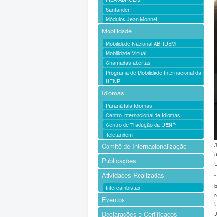
Santander
Módulos Jean Monnet
Mobilidade
Mobilidade Nacional ABRUEM
Mobilidade Virtual
Chamadas abertas
Programa de Mobilidade Internacional da
UENP
Idiomas
Paraná fala Idiomas
Centro Internacional de Idiomas
Centro de Tradução da UENP
Teletandem
Comitê de Internacionalização
J
d
Publicações
U
Atividades Realizadas
“
b
Intercambistas
r
Eventos
U
Declarações e Certificados
J