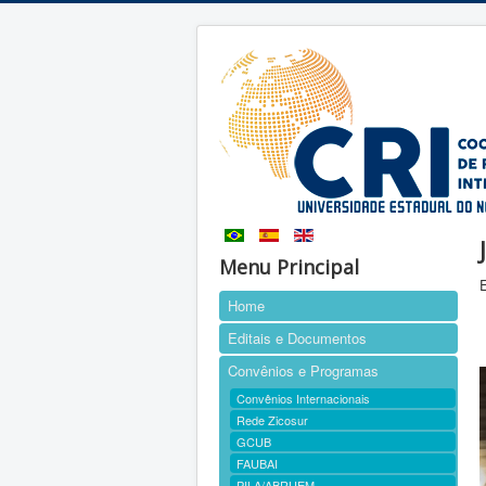
Menu Principal
Home
Editais e Documentos
Convênios e Programas
Convênios Internacionais
Rede Zicosur
GCUB
FAUBAI
PILA/ABRUEM