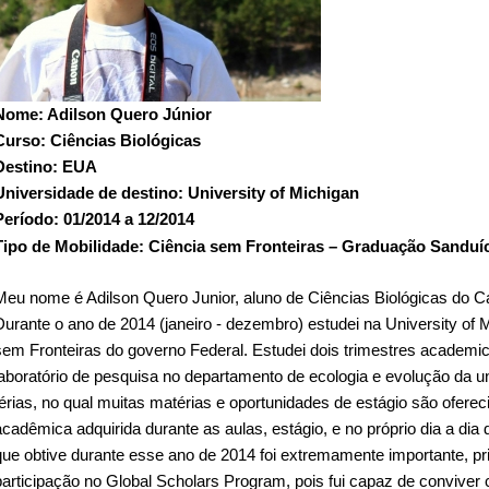
Nome: Adilson Quero Júnior
Curso: Ciências Biológicas
Destino: EUA
Universidade de destino: University of Michigan
Período: 01/2014 a 12/2014
Tipo de Mobilidade: Ciência sem Fronteiras – Graduação Sanduí
Meu nome é Adilson Quero Junior, aluno de Ciências Biológicas do
Durante o ano de 2014 (janeiro - dezembro) estudei na University of
sem Fronteiras do governo Federal. Estudei dois trimestres academico
laboratório de pesquisa no departamento de ecologia e evolução da un
férias, no qual muitas matérias e oportunidades de estágio são oferec
acadêmica adquirida durante as aulas, estágio, e no próprio dia a dia 
que obtive durante esse ano de 2014 foi extremamente importante, p
participação no Global Scholars Program, pois fui capaz de conviver