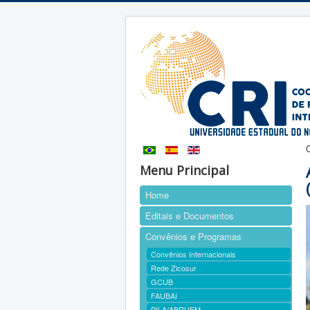
Menu Principal
Home
Editais e Documentos
Convênios e Programas
Convênios Internacionais
Rede Zicosur
GCUB
FAUBAI
PILA/ABRUEM