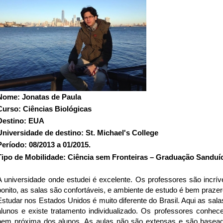
Nome:
Jonatas de Paula
Curso: Ciências Biológicas
Destino: EUA
Universidade de destino: St. Michael's College
Período: 08/2013 a 01/2015.
Tipo de Mobilidade: Ciência sem Fronteiras – Graduação Sanduí
A universidade onde estudei é excelente. Os professores são incrív
bonito, as salas são confortáveis, e ambiente de estudo é bem praze
Estudar nos Estados Unidos é muito diferente do Brasil. Aqui as sa
alunos e existe tratamento individualizado. Os professores conh
bem próxima dos alunos. As aulas não são extensas e são base