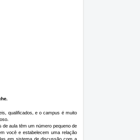
che.
eis, qualificados, e o campus é muito
roso.
las de aula têm um número pequeno de
ecem você e estabelecem uma relação
adas em sistema de discussão com a