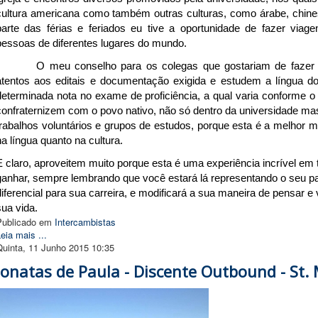
cultura americana como também outras culturas, como árabe, chinesa
parte das férias e feriados eu tive a oportunidade de fazer viag
pessoas de diferentes lugares do mundo.
O meu conselho para os colegas que gostariam de fazer
atentos aos editais e documentação exigida e estudem a língua do
determinada nota no exame de proficiência, a qual varia conforme o
confraternizem com o povo nativo, não só dentro da universidade m
trabalhos voluntários e grupos de estudos, porque esta é a melhor m
na língua quanto na cultura.
E claro, aproveitem muito porque esta é uma experiência incrível em
ganhar, sempre lembrando que você estará lá representando o seu pa
diferencial para sua carreira, e modificará a sua maneira de pensar 
sua vida.
Publicado em
Intercambistas
eia mais ...
Quinta, 11 Junho 2015 10:35
Jonatas de Paula - Discente Outbound - St. 