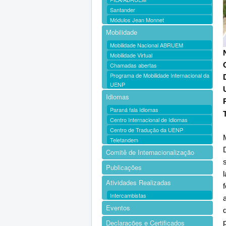
Santander
Módulos Jean Monnet
Mobilidade
Mobilidade Nacional ABRUEM
Mobilidade Virtual
Chamadas abertas
Programa de Mobilidade Internacional da
UENP
Idiomas
Paraná fala Idiomas
Centro Internacional de Idiomas
Centro de Tradução da UENP
Teletandem
Comitê de Internacionalização
Publicações
Atividades Realizadas
Intercambistas
Eventos
Declarações e Certificados