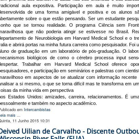
tradicional aula expositiva. Participação em aula é muito imp
desenvolvida de uma forma amigável e positiva e os alunos sã
abertamente sobre o que estão pensando. Ser um estudante pesqu
sonho que se tornou realidade. O programa Ciência sem Fronte
maravilhosa que não poderia atingir se estivesse no Brasil. Re
departamento de Neurobiologia em Harvard Medical School e o tr
valia e abrirá portas na minha futura carreira como pesquisador. Foi 
aluno de graduação em um laboratório de pós-graduação. O labor
mecanismos biológicos de como o cérebro processa input sens
despertar. Trabalhar em Harvard Medical School oferece opo
pesquisadores, e participação em seminários e palestras com cienti
maravilhoso em aspectos de se atualizar com informação recente n
analisar a si mesmo, o que se torna difícil mas te transforma em u
coisas da minha vida em perspectiva
nos Estados Unidos: amizades, carreira, relacionamentos. É um
pessoalmente e também no aspecto acadêmico.
Publicado em
Intercambistas
eia mais ...
Quinta, 11 Junho 2015 10:31
Deived Uilian de Carvalho - Discente Outbou
Wisconsin River Falls (EUA)