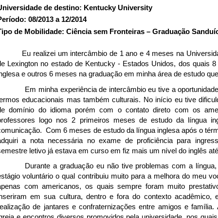
Universidade de destino: Kentucky University
Período: 08/2013 a 12/2014
Tipo de Mobilidade: Ciência sem Fronteiras – Graduação Sanduí
Eu realizei um intercâmbio de 1 ano e 4 meses na Universidad
de Lexington no estado de Kentucky - Estados Unidos, dos quais 8
inglesa e outros 6 meses na graduação em minha área de estudo que
Em minha experiência de intercâmbio eu tive a oportunidad
termos educacionais mas também culturais. No início eu tive dificu
de domínio do idioma porém com o contato direto com os amer
professores logo nos 2 primeiros meses de estudo da língua in
comunicação. Com 6 meses de estudo da língua inglesa após o términ
adquiri a nota necessária no exame de proficiência para ingre
semestre letivo já estava em curso em fiz mais um nível do inglês at
Durante a graduação eu não tive problemas com a língua, 
estágio voluntário o qual contribuiu muito para a melhora do meu v
apenas com americanos, os quais sempre foram muito prestati
inseriram em sua cultura, dentro e fora do contexto acadêmico,
realização de jantares e confraternizações entre amigos e família.
igreja e encontros diversos promovidos pela universidade, nos quais