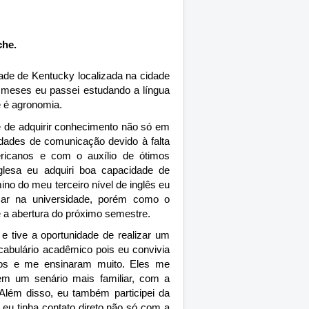
che.
e de Kentucky localizada na cidade
 meses eu passei estudando a língua
 é agronomia.
e de adquirir conhecimento não só em
ldades de comunicação devido à falta
icanos e com o auxílio de ótimos
glesa eu adquiri boa capacidade de
o do meu terceiro nível de inglês eu
ssar na universidade, porém como o
é a abertura do próximo semestre.
e tive a oportunidade de realizar um
ocabulário acadêmico pois eu convivia
vos e me ensinaram muito. Eles me
 em um senário mais familiar, com a
 Além disso, eu também participei da
 eu tinha contato direto não só com a