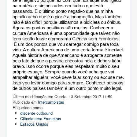
se é negativo porque faz com que nós fiquemos ligado
na matéria e sintonizados em tudo o que está
passando. E o último ponto negativo que na minha
opinião acho que é o pior é a locomoção. Mas também
não é tão difícil porque utilizamos a bicicleta ou ônibus.
Agora os pontos positivos são muitos. Conhecer a
cultura Americana é uma oportunidade que talvez não
teria senão fosse o programa Ciência sem Fronteiras.
É um dos pontos que vou carregar comigo para toda
vida. A cultura Americana de uma certa forma é incrível.
Aquela história de que Americano é arrogante somente
pelo fato de que a pessoa encostou nela e depois ficou
bravo. Isso ocorre porque eles respeitam muito o seu
próprio espaço. Sempre quando você acha que vai
atrapalhar alguém, você deve falar sorry ou excuse me.
Isso vou levar comigo para sempre. Conhecer pessoas
de outros países também é um outro ponto muito legal.
Última modificação em Quarta, 13 Setembro 2017 11:59
Publicado em
Intercambistas
Etiquetado como
discente outbound
Ciência sem Fronteiras
Estados Unidos