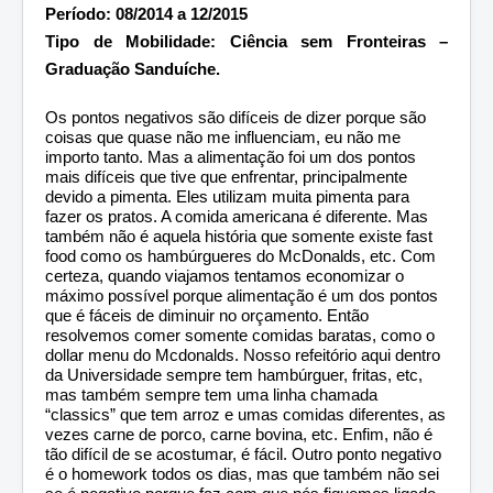
Período: 08/2014 a 12/2015
Tipo de Mobilidade: Ciência sem Fronteiras –
Graduação Sanduíche.
Os pontos negativos são difíceis de dizer porque são
coisas que quase não me influenciam, eu não me
importo tanto. Mas a alimentação foi um dos pontos
mais difíceis que tive que enfrentar, principalmente
devido a pimenta. Eles utilizam muita pimenta para
fazer os pratos. A comida americana é diferente. Mas
também não é aquela história que somente existe fast
food como os hambúrgueres do McDonalds, etc. Com
certeza, quando viajamos tentamos economizar o
máximo possível porque alimentação é um dos pontos
que é fáceis de diminuir no orçamento. Então
resolvemos comer somente comidas baratas, como o
dollar menu do Mcdonalds. Nosso refeitório aqui dentro
da Universidade sempre tem hambúrguer, fritas, etc,
mas também sempre tem uma linha chamada
“classics” que tem arroz e umas comidas diferentes, as
vezes carne de porco, carne bovina, etc. Enfim, não é
tão difícil de se acostumar, é fácil. Outro ponto negativo
é o homework todos os dias, mas que também não sei