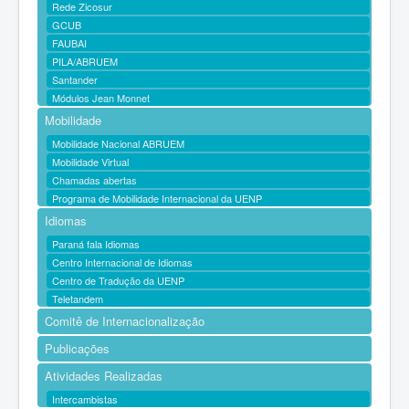
Rede Zicosur
GCUB
FAUBAI
PILA/ABRUEM
Santander
Módulos Jean Monnet
Mobilidade
Mobilidade Nacional ABRUEM
Mobilidade Virtual
Chamadas abertas
Programa de Mobilidade Internacional da UENP
Idiomas
Paraná fala Idiomas
Centro Internacional de Idiomas
Centro de Tradução da UENP
Teletandem
Comitê de Internacionalização
Publicações
Atividades Realizadas
Intercambistas