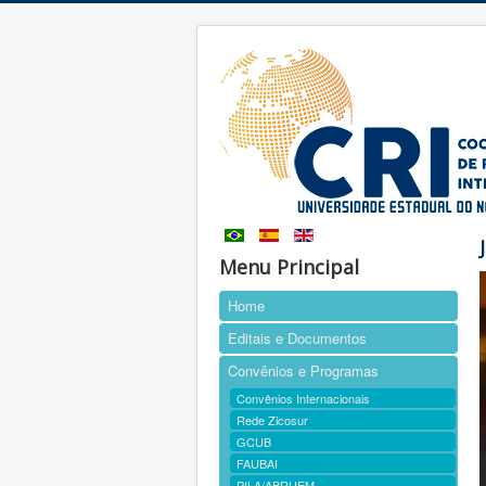
Menu Principal
Home
Editais e Documentos
Convênios e Programas
Convênios Internacionais
Rede Zicosur
GCUB
FAUBAI
PILA/ABRUEM