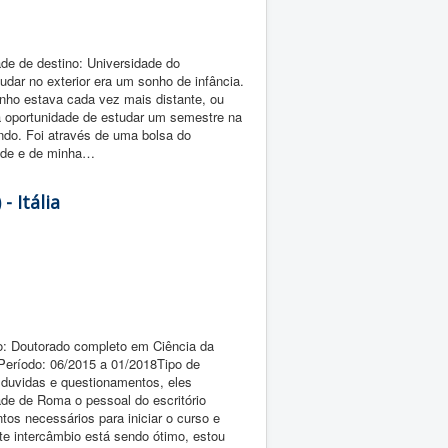
ade de destino: Universidade do
dar no exterior era um sonho de infância.
nho estava cada vez mais distante, ou
 a oportunidade de estudar um semestre na
ndo. Foi através de uma bolsa do
dade e de minha…
 Itália
: Doutorado completo em Ciência da
Período: 06/2015 a 01/2018Tipo de
duvidas e questionamentos, eles
de de Roma o pessoal do escritório
os necessários para iniciar o curso e
e intercâmbio está sendo ótimo, estou