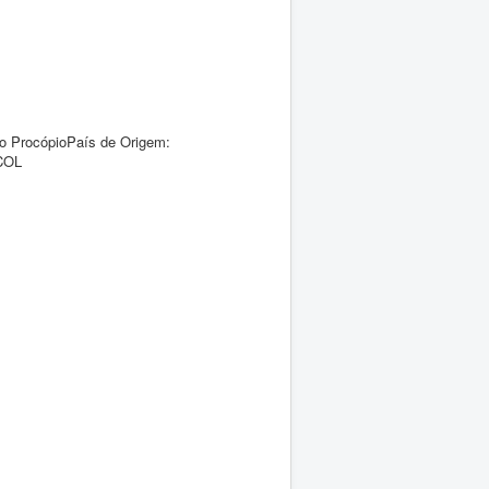
o ProcópioPaís de Origem:
ACOL