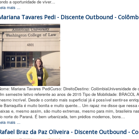
tendo a oportunidade de viver…
eia mais ...
Mariana Tavares Pedi - Discente Outbound - Colômb
Nome: Mariana Tavares PediCurso: DireitoDestino: ColômbiaUniversidade de d
Um semestre letivo referente ao anos de 2015 Tipo de Mobilidade: BRACOL A 
esmo incrível. Desde o contato mais superficial já é possível sentir-­se enr
de Barraquilla é muito bonita e muito quente... Um rapaz me disse que nessa
baixas e, mesmo assim, são muito extremas, mesmo para mim, brasileira nasc
do norte do Paraná. É bem urbanizada, tem prédios modernos, bons…
eia mais ...
Rafael Braz da Paz Oliveira - Discente Outbound - C