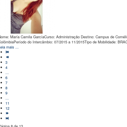
Nome: María Camila GarcíaCurso: Administração Destino: Campus de Cornéli
ColômbiaPeríodo do Intercâmbio: 07/2015 a 11/2015Tipo de Mobilidade: BR
eia mais ...
3
4
...
6
7
8
9
...
11
12
Página 8 de 13