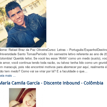
Nome: Rafael Braz da Paz OliveiraCurso: Letras – Português/EspanholDestino
Universidade Santo TomasPeríodo: Um semestre letivo referente ao ano de 
Colombia! Querido leitor, Se você leu esse “Ahhh” como um medo (susto), vo
e amor, você continua tendo toda razão, ou talvez tenha lido como um gruni
um maracujá, pois não encontrei motivos para aborrecer por aquí, realmente 
não tem medo? Como vai se virar por lá? E a faculdade o que…
eia mais ...
María Camila García - Discente Inbound - Colômbia