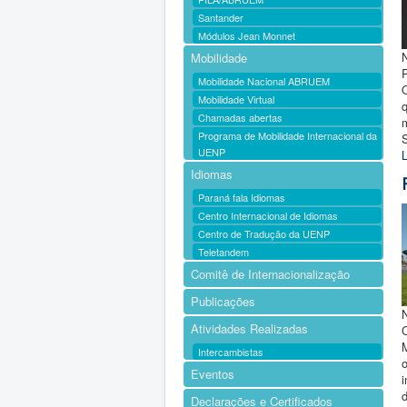
Santander
Módulos Jean Monnet
N
Mobilidade
P
Mobilidade Nacional ABRUEM
Mobilidade Virtual
q
Chamadas abertas
Programa de Mobilidade Internacional da
UENP
L
Idiomas
Paraná fala Idiomas
Centro Internacional de Idiomas
Centro de Tradução da UENP
Teletandem
Comitê de Internacionalização
Publicações
Atividades Realizadas
Intercambistas
Eventos
Declarações e Certificados