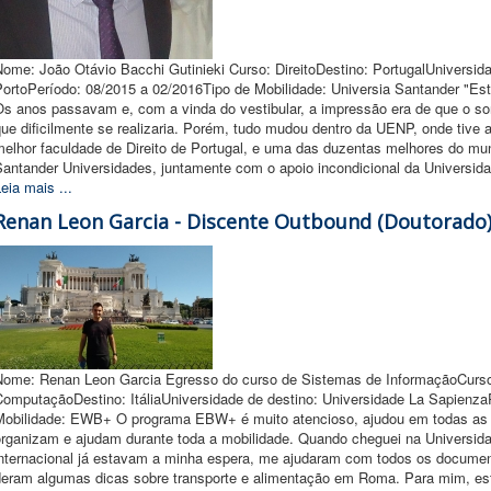
ome: João Otávio Bacchi Gutinieki Curso: DireitoDestino: PortugalUniversid
ortoPeríodo: 08/2015 a 02/2016Tipo de Mobilidade: Universia Santander "Estu
Os anos passavam e, com a vinda do vestibular, a impressão era de que o so
ue dificilmente se realizaria. Porém, tudo mudou dentro da UENP, onde tive
melhor faculdade de Direito de Portugal, e uma das duzentas melhores do mu
Santander Universidades, juntamente com o apoio incondicional da Universi
eia mais ...
Renan Leon Garcia - Discente Outbound (Doutorado) -
Nome: Renan Leon Garcia Egresso do curso de Sistemas de InformaçãoCurso
ComputaçãoDestino: ItáliaUniversidade de destino: Universidade La Sapienza
Mobilidade: EWB+ O programa EBW+ é muito atencioso, ajudou em todas as 
organizam e ajudam durante toda a mobilidade. Quando cheguei na Universida
internacional já estavam a minha espera, me ajudaram com todos os document
deram algumas dicas sobre transporte e alimentação em Roma. Para mim, est