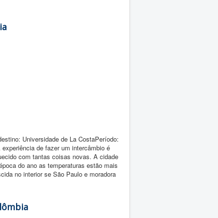
ia
estino: Universidade de La CostaPeríodo:
experiência de fazer um intercâmbio é
iquecido com tantas coisas novas. A cidade
 época do ano as temperaturas estão mais
ida no interior se São Paulo e moradora
olômbia