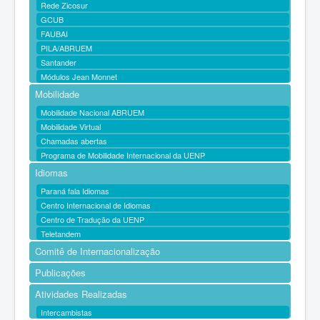
Rede Zicosur
GCUB
FAUBAI
PILA/ABRUEM
Santander
Módulos Jean Monnet
Mobilidade
Mobilidade Nacional ABRUEM
Mobilidade Virtual
Chamadas abertas
Programa de Mobilidade Internacional da UENP
Idiomas
Paraná fala Idiomas
Centro Internacional de Idiomas
Centro de Tradução da UENP
Teletandem
Comitê de Internacionalização
Publicações
Atividades Realizadas
Intercambistas