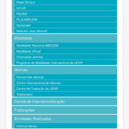
Rede Zicosur
GCUB
FAUBAI
PILA/ABRUEM
Santander
Módulos Jean Monnet
Mobilidade
Mobilidade Nacional ABRUEM
Mobilidade Virtual
Chamadas abertas
Programa de Mobilidade Internacional da UENP
Idiomas
Paraná fala Idiomas
Centro Internacional de Idiomas
Centro de Tradução da UENP
Teletandem
Comitê de Internacionalização
Publicações
Atividades Realizadas
Intercambistas