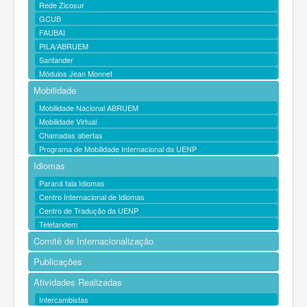
Rede Zicosur
GCUB
FAUBAI
PILA/ABRUEM
Santander
Módulos Jean Monnet
Mobilidade
Mobilidade Nacional ABRUEM
Mobilidade Virtual
Chamadas abertas
Programa de Mobilidade Internacional da UENP
Idiomas
Paraná fala Idiomas
Centro Internacional de Idiomas
Centro de Tradução da UENP
Teletandem
Comitê de Internacionalização
Publicações
Atividades Realizadas
Intercambistas