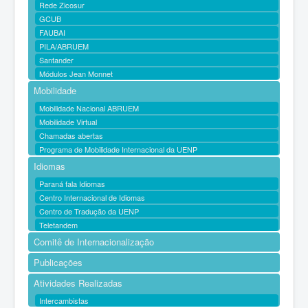
Rede Zicosur
GCUB
FAUBAI
PILA/ABRUEM
Santander
Módulos Jean Monnet
Mobilidade
Mobilidade Nacional ABRUEM
Mobilidade Virtual
Chamadas abertas
Programa de Mobilidade Internacional da UENP
Idiomas
Paraná fala Idiomas
Centro Internacional de Idiomas
Centro de Tradução da UENP
Teletandem
Comitê de Internacionalização
Publicações
Atividades Realizadas
Intercambistas