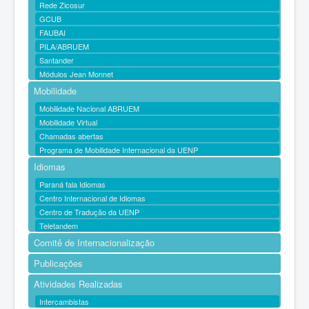
Rede Zicosur
GCUB
FAUBAI
PILA/ABRUEM
Santander
Módulos Jean Monnet
Mobilidade
Mobilidade Nacional ABRUEM
Mobilidade Virtual
Chamadas abertas
Programa de Mobilidade Internacional da UENP
Idiomas
Paraná fala Idiomas
Centro Internacional de Idiomas
Centro de Tradução da UENP
Teletandem
Comitê de Internacionalização
Publicações
Atividades Realizadas
Intercambistas