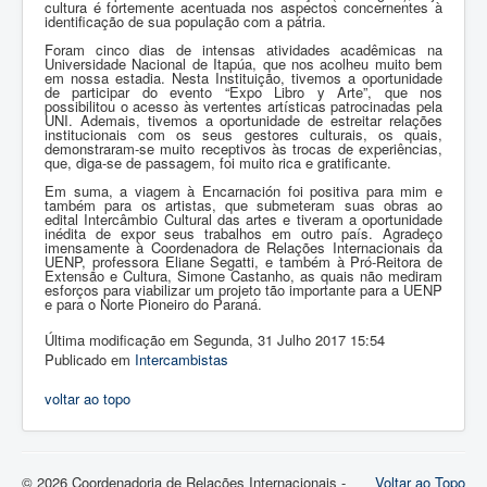
cultura é fortemente acentuada nos aspectos concernentes à
identificação de sua população com a pátria.
Foram cinco dias de intensas atividades acadêmicas na
Universidade Nacional de Itapúa, que nos acolheu muito bem
em nossa estadia. Nesta Instituição, tivemos a oportunidade
de participar do evento “Expo Libro y Arte”, que nos
possibilitou o acesso às vertentes artísticas patrocinadas pela
UNI. Ademais, tivemos a oportunidade de estreitar relações
institucionais com os seus gestores culturais, os quais,
demonstraram-se muito receptivos às trocas de experiências,
que, diga-se de passagem, foi muito rica e gratificante.
Em suma, a viagem à Encarnación foi positiva para mim e
também para os artistas, que submeteram suas obras ao
edital Intercâmbio Cultural das artes e tiveram a oportunidade
inédita de expor seus trabalhos em outro país. Agradeço
imensamente à Coordenadora de Relações Internacionais da
UENP, professora Eliane Segatti, e também à Pró-Reitora de
Extensão e Cultura, Simone Castanho, as quais não mediram
esforços para viabilizar um projeto tão importante para a UENP
e para o Norte Pioneiro do Paraná.
Última modificação em Segunda, 31 Julho 2017 15:54
Publicado em
Intercambistas
voltar ao topo
© 2026 Coordenadoria de Relações Internacionais -
Voltar ao Topo