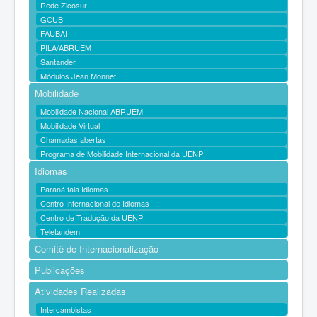
Rede Zicosur
GCUB
FAUBAI
PILA/ABRUEM
Santander
Módulos Jean Monnet
Mobilidade
Mobilidade Nacional ABRUEM
Mobilidade Virtual
Chamadas abertas
Programa de Mobilidade Internacional da UENP
Idiomas
Paraná fala Idiomas
Centro Internacional de Idiomas
Centro de Tradução da UENP
Teletandem
Comitê de Internacionalização
Publicações
Atividades Realizadas
Intercambistas