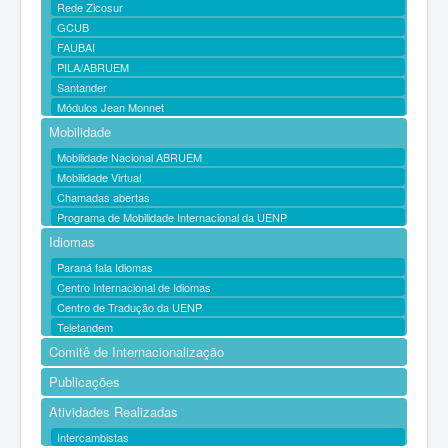
Rede Zicosur
GCUB
FAUBAI
PILA/ABRUEM
Santander
Módulos Jean Monnet
Mobilidade
Mobilidade Nacional ABRUEM
Mobilidade Virtual
Chamadas abertas
Programa de Mobilidade Internacional da UENP
Idiomas
Paraná fala Idiomas
Centro Internacional de Idiomas
Centro de Tradução da UENP
Teletandem
Comitê de Internacionalização
Publicações
Atividades Realizadas
Intercambistas