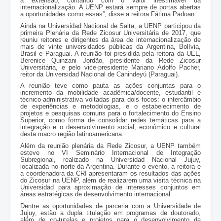
a extensão, contando com o valor inestimável da
internacionalização. A UENP estará sempre de portas abertas
a oportunidades como essas”, disse a reitora Fátima Padoan.
Ainda na Universidad Nacional de Salta, a UENP participou da
primeira Plenária da Rede Zicosur Universitária de 2017, que
reuniu reitores e dirigentes da área de internacionalização de
mais de vinte universidades públicas da Argentina, Bolívia,
Brasil e Paraguai. A reunião foi presidida pela reitora da UEL,
Berenice Quinzani Jordão, presidente da Rede Zicosur
Universitária, e pelo vice-presidente Mariano Adolfo Pacher,
reitor da Universidad Nacional de Canindeyú (Paraguai).
A reunião teve como pauta as ações conjuntas para o
incremento da mobilidade acadêmica/docente, estudantil e
técnico-administrativa voltadas para dois focos: o intercâmbio
de experiências e metodologias, e o estabelecimento de
projetos e pesquisas comuns para o fortalecimento do Ensino
Superior, como forma de consolidar redes temáticas para a
integração e o desenvolvimento social, econômico e cultural
desta macro região latinoamericana.
Além da reunião plenária da Rede Zicosur, a UENP também
esteve no VI Seminário Internacional de Integração
Subregional, realizado na Universidad Nacional Jujuy,
localizada no norte da Argentina. Durante o evento, a reitora e
a coordenadora da CRI apresentaram os resultados das ações
do Zicosur na UENP, além de realizarem uma visita técnica na
Universidad para aproximação de interesses conjuntos em
áreas estratégicas de desenvolvimento internacional.
Dentre as oportunidades de parceria com a Universidade de
Jujuy, estão a dupla titulação em programas de doutorado,
além de co-tutelas e projetos para o desenvolvimento da