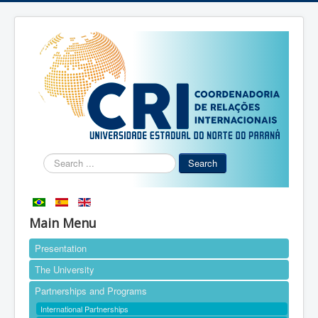
Search
Search
...
Main Menu
Presentation
The University
Partnerships and Programs
International Partnerships