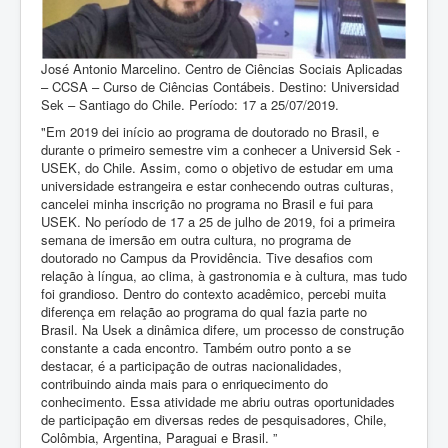
José Antonio Marcelino. Centro de Ciências Sociais Aplicadas
– CCSA – Curso de Ciências Contábeis. Destino: Universidad
Sek – Santiago do Chile. Período: 17 a 25/07/2019.
"Em 2019 dei início ao programa de doutorado no Brasil, e
durante o primeiro semestre vim a conhecer a Universid Sek -
USEK, do Chile. Assim, como o objetivo de estudar em uma
universidade estrangeira e estar conhecendo outras culturas,
cancelei minha inscrição no programa no Brasil e fui para
USEK. No período de 17 a 25 de julho de 2019, foi a primeira
semana de imersão em outra cultura, no programa de
doutorado no Campus da Providência. Tive desafios com
relação à língua, ao clima, à gastronomia e à cultura, mas tudo
foi grandioso. Dentro do contexto acadêmico, percebi muita
diferença em relação ao programa do qual fazia parte no
Brasil. Na Usek a dinâmica difere, um processo de construção
constante a cada encontro. Também outro ponto a se
destacar, é a participação de outras nacionalidades,
contribuindo ainda mais para o enriquecimento do
conhecimento. Essa atividade me abriu outras oportunidades
de participação em diversas redes de pesquisadores, Chile,
Colômbia, Argentina, Paraguai e Brasil. ”