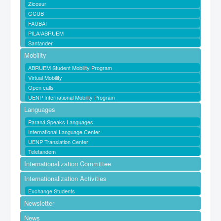
Zicosur
GCUB
FAUBAI
PILA/ABRUEM
Santander
Mobility
ABRUEM Student Mobility Program
Virtual Mobility
Open calls
UENP International Mobility Program
Languages
Paraná Speaks Languages
International Language Center
UENP Translation Center
Teletandem
Internationalization Committee
Internationalization Activities
Exchange Students
Newsletter
News