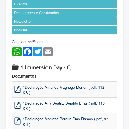
Eventos
Declarações e Certificados
Newsletter
Notícias
Compartilhe/Share:
WhatsApp
Facebook
Twitter
Email
1 Immersion Day - CJ
f
Documentos
o
l
1Declaração Amanda Magnago Menon
( pdf, 112
KB )
d
pdf
e
1Declaração Ana Beatriz Beraldo Elias
( pdf, 113
r
KB )
pdf
1Declaração Andreza Pereira Dias Ramos
( pdf, 97
KB )
pdf