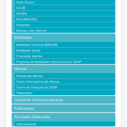
Rede Zicosur
GCUB
FAUBAI
PILA/ABRUEM
Santander
Módulos Jean Monnet
Mobilidade
Mobilidade Nacional ABRUEM
Mobilidade Virtual
Chamadas abertas
Programa de Mobilidade Internacional da UENP
Idiomas
Paraná fala Idiomas
Centro Internacional de Idiomas
Centro de Tradução da UENP
Teletandem
Comitê de Internacionalização
Publicações
Atividades Realizadas
Intercambistas