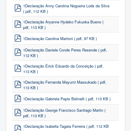
1Declaração Anny Carolina Nogueira Lods da Silva
( pdf, 112 KB )
pdf
1Declaração Aryanne Hydeko Fukuoka Bueno
(
pdf, 113 KB )
pdf
1Declaração Carolina Martoni
( pdf, 97 KB )
pdf
1Declaração Daniele Conde Peres Resende
( pdf,
112 KB )
pdf
1Declaração Érick Eduardo da Conceição
( pdf,
113 KB )
pdf
1Declaração Fernanda Mayumi Massukado
( pdf,
113 KB )
pdf
1Declaração Gabriela Pepis Belinelli
( pdf, 113 KB )
pdf
1Declaração George Francisco Santiago Martin
(
pdf, 113 KB )
pdf
1Declaração Isabella Tagata Ferreira
( pdf, 112 KB