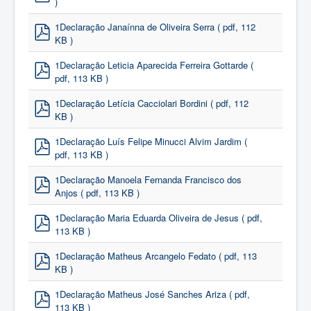
)
pdf
1Declaração Janaínna de Oliveira Serra
( pdf, 112
KB )
pdf
1Declaração Leticia Aparecida Ferreira Gottarde
(
pdf, 113 KB )
pdf
1Declaração Letícia Cacciolari Bordini
( pdf, 112
KB )
pdf
1Declaração Luís Felipe Minucci Alvim Jardim
(
pdf, 113 KB )
pdf
1Declaração Manoela Fernanda Francisco dos
Anjos
( pdf, 113 KB )
pdf
1Declaração Maria Eduarda Oliveira de Jesus
( pdf,
113 KB )
pdf
1Declaração Matheus Arcangelo Fedato
( pdf, 113
KB )
pdf
1Declaração Matheus José Sanches Ariza
( pdf,
113 KB )