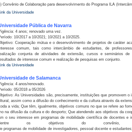
5) Convênio de Colaboração para desenvolvimento do Programa ILA (Intercâm
Link da Universidade
Universidade Pública de Navarra
Vigência: 4 anos; renovado uma vez.
Período: 10/2017 a 10/2021; 10/2021 a 10/2025.
Objetivo: Cooperação mútua e o desenvolvimento de projetos de caráter aca
interesse comum, tais como intercâmbio de estudantes, de professore
realização conjunta de atividades de extensão, cursos e seminários de 
resultados de interesse comum e realização de pesquisas em conjunto.
Link da Universidade
Universidade de Salamanca
Vigência: 4 anos/renovado.
Período: 05/2018 a 05/2026
Objetivo:
As
Universidades
são,
precisamente,
instituições
que
promovem
o
ltural,
assim
como
a
difusão
do
conhecimento
e
da
cultura
através
da
exten
toda
a
vida;
Que
têm,
igualmente,
objetivos
comuns
no
que
se
refere
ao
fom
mo
na
difusão
da
cultura
e
do
d
esporto;
Que
atendendo
aos
objetivos
da
coo
am
o
seu
interesse
em
programas
de
mobilidade
científica
de
docentes
e
i
dentre os objetivos do convênio, 
de
programas
de
mobilidade
de
investig
adores,
pessoal
docente
e
estudantes