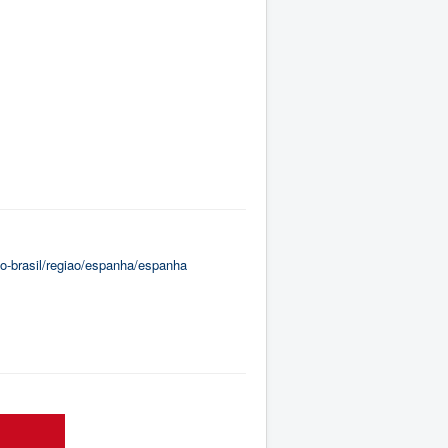
do-brasil/regiao/espanha/espanha