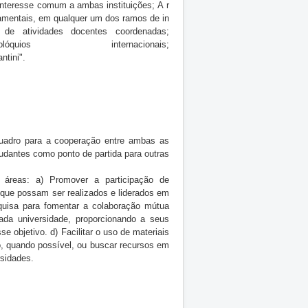
interesse
comum
a
ambas
instituições;
A
r
amentais,
em
qualquer
um
dos
ramos
de
in
de
atividades
docentes
coordenadas;
olóquios
internacionais;
ntini".
uadro para a cooperação entre ambas as
tudantes como ponto de partida para outras
s áreas:
a) Promover a participação de
que possam ser realizados e liderados em
quisa para fomentar a colaboração mútua
cada universidade, proporcionando a seus
 objetivo. d) Facilitar o uso de materiais
to, quando possível, ou buscar recursos em
rsidades.