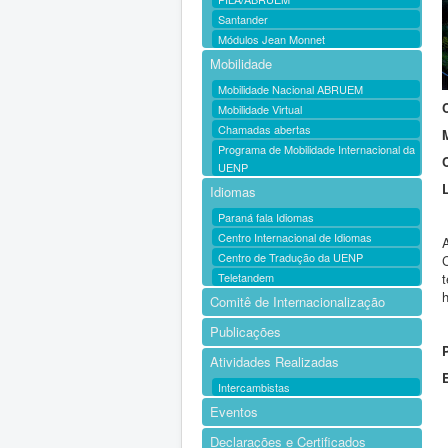
Santander
Módulos Jean Monnet
Mobilidade
Mobilidade Nacional ABRUEM
Mobilidade Virtual
Chamadas abertas
Programa de Mobilidade Internacional da
UENP
Idiomas
Paraná fala Idiomas
Centro Internacional de Idiomas
Centro de Tradução da UENP
Teletandem
h
Comitê de Internacionalização
Publicações
Atividades Realizadas
Intercambistas
Eventos
Declarações e Certificados