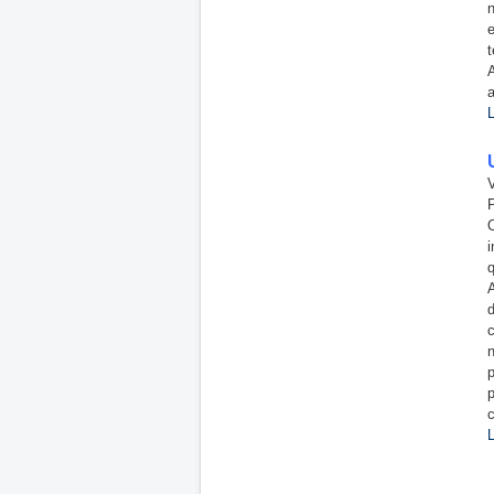
n
V
i
p
p
c