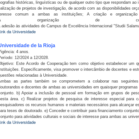
ografias
históricas,
linguísticas
ou
de
qualquer
outro
tipo
que
respondam
ao
ealização
de
projetos
de
investigação,
de
acordo
com
as
disponibilidades
orç
teresse
comum
a
ambas as
instituições;
A
criação
e
organização
A
organização
de
c
a
adesão
às
atividades
do
Campus
de
Excelência
Internacional
"Studii
Salama
Link da Universidade
Universidade de la Rioja
igência: 4 anos.
Período: 12/2024 a 12/2028.
Objetivo: Este Acordo de Cooperação tem como objetivo estabelecer um q
nstituições. Especificamente, visa promover o intercâmbio de docentes e es
questões relacionadas à Universidade.
Ambas as partes também se comprometem a colaborar nas seguinte
doutorandos e docentes de ambas as universidades em quaisquer programas 
conjunto. b) Apoiar a inclusão de pessoal em formação em grupos de pes
nesta área. c) Realizar projetos de pesquisa de interesse especial para 
esquisadores os recursos humanos e materiais necessários para alcançar esse
ara teses de doutorado. e) Conceder e contribuir para financiamento conjun
onjunto para atividades culturais e sociais de interesse para ambas as unive
Link da Universidade