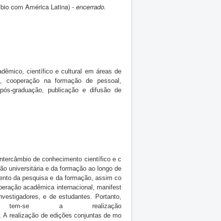
bio com América Latina) -
encerrado.
dêmico, científico e cultural em áreas de
s, cooperação na formação de pessoal,
pós-graduação, publicação e difusão de
intercâmbio
de
conhecimento
científico
e
c
são
universitária
e
da
formação
ao
longo
de
ento
da
pesquisa
e
da
formação,
assim
co
peração
acadêmica
internacional,
manifest
nvestigadores,
e
de
estudantes. Portanto,
tem-se a realização
;
A
realização
de
edições
conjuntas
de
mo