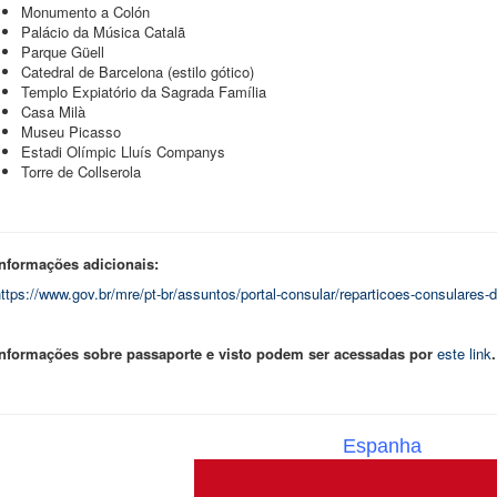
Monumento a Colón
Palácio da Música Catalã
Parque Güell
Catedral de Barcelona (estilo gótico)
Templo Expiatório da Sagrada Família
Casa Milà
Museu Picasso
Estadi Olímpic Lluís Companys
Torre de Collserola
Informações adicionais:
ttps://www.gov.br/mre/pt-br/assuntos/portal-consular/reparticoes-consulares-
Informações sobre passaporte e visto podem ser acessadas por
este link
.
Espanha