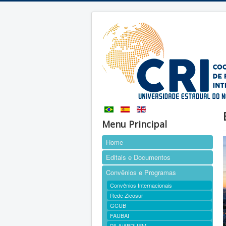
Menu Principal
Home
Editais e Documentos
Convênios e Programas
Convênios Internacionais
Rede Zicosur
GCUB
FAUBAI
PILA/ABRUEM