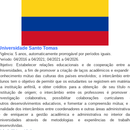
Universidade Santo Tomas
igência: 5 anos, automaticamente prorrogável por períodos iguais.
Período: 04/2016 a 04/2021; 04/2021 a 04/2026.
Objetivo: Estabelecer relações educacionais e de cooperação entre a
Universidades, a fim de promover a criação de laços acadêmicos e expandir 
conhecimento mútuo das culturas dos países envolvidos; o intercâmbio entr
alunos tem o objetivo de permitir que os estudantes se registrem em matéria
na instituição anfitriã, e obter créditos para a obtenção de seu título n
instituição de origem; o intercâmbio entre os professores é promover 
investigação colaborativa, possibilitar colaborações curriculares 
outros desenvolvimentos educativos, e fomentar a compreensão mútua; e 
inalidade dos intercâmbios entre coordenadores e outras áreas administrativ
é de enriquecer a gestão acadêmica e administrativa no interior da
universidades através de metodologias e experiências de trabalh
desenvolvidas.