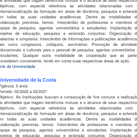
de atividades que tragam benefícios mútuos e o alcance de seus respectivo
objetivos, com especial referência às atividades relacionadas com 
internacionalização da formação em áreas de docência, pesquisa e extensã
em todas as suas unidades acadêmicas. Dentre as modalidades d
colaboração previstas, temos: Intercâmbio de professores e membros d
equipe de pesquisa, agentes universitários e estudantes; Implantação d
projetos de educação, pesquisa e extensão conjuntos; Organização d
palestras e simpósios; Intercâmbio de informações e publicações acadêmica
tais como congressos, colóquios, seminários; Promoção de atividade
ducacionais e culturais para o pessoal de pesquisa, agentes universitários
estudantes; Qualquer outra modalidade de cooperação que as parte
considerem conveniente, tendo em conta suas respectivas áreas de ação.
Link da Universidade
Universidade de la Costa
Vigência: 5 anos
Período: 02/2022 a 02/2027
Objetivo: As Instituições buscam a consecução de fins comuns e realizaçã
de atividades que tragam benefícios mútuos e o alcance de seus respectivo
objetivos, com especial referência às atividades relacionadas com 
internacionalização da formação em áreas de docência, pesquisa e extensã
em todas as suas unidades acadêmicas. Dentre as modalidades d
colaboração previstas, temos: Intercâmbio de professores e membros d
equipe de pesquisa, agentes universitários e estudantes; Implantação d
projetos de educação, pesquisa e extensão conjuntos; Organização d