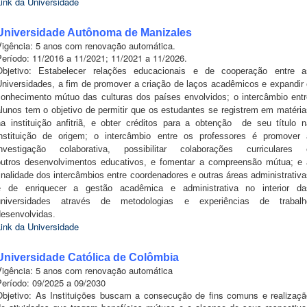
Link da Universidade
Universidade Autônoma de Manizales
Vigência: 5 anos com renovação automática.
Período: 11/2016 a 11/2021; 11/2021 a 11/2026.
Objetivo:
Estabelecer relações educacionais e de cooperação entre a
Universidades, a fim de promover a criação de laços acadêmicos e expandir 
conhecimento mútuo das culturas dos países envolvidos; o intercâmbio entr
alunos tem o objetivo de permitir que os estudantes se registrem em matéria
na instituição anfitriã, e obter créditos para a obtenção de seu título n
instituição de origem; o intercâmbio entre os professores é promover 
investigação colaborativa, possibilitar colaborações curriculares 
outros desenvolvimentos educativos, e fomentar a compreensão mútua; e 
inalidade dos intercâmbios entre coordenadores e outras áreas administrativ
é de enriquecer a gestão acadêmica e administrativa no interior da
universidades através de metodologias e experiências de trabalh
desenvolvidas.
Link da Universidade
Universidade Católica de Colômbia
Vigência: 5 anos com renovação automática
Período: 09/2025 a 09/2030
Objetivo: As Instituições buscam a consecução de fins comuns e realizaçã