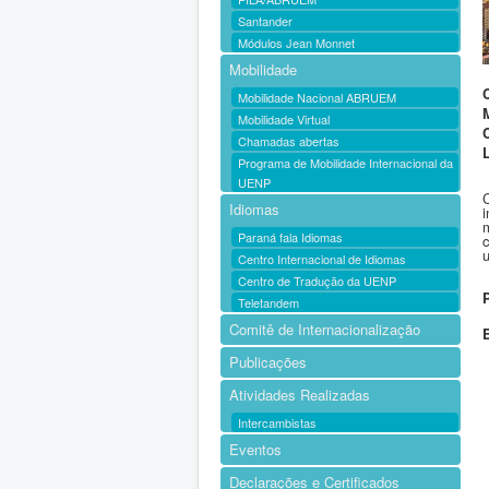
Santander
Módulos Jean Monnet
Mobilidade
Mobilidade Nacional ABRUEM
Mobilidade Virtual
Chamadas abertas
Programa de Mobilidade Internacional da
UENP
Idiomas
Paraná fala Idiomas
u
Centro Internacional de Idiomas
Centro de Tradução da UENP
Teletandem
Comitê de Internacionalização
Publicações
Atividades Realizadas
Intercambistas
Eventos
Declarações e Certificados