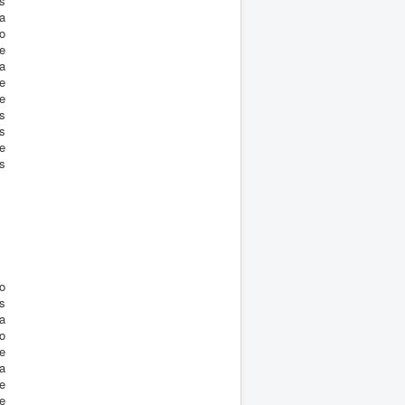
s
a
o
e
a
e
e
s
s
 e
s
o
s
a
o
e
a
e
e