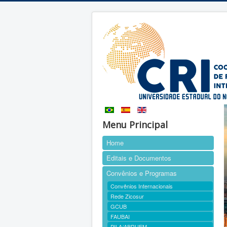
Menu Principal
Home
Editais e Documentos
Convênios e Programas
Convênios Internacionais
Rede Zicosur
GCUB
FAUBAI
PILA/ABRUEM