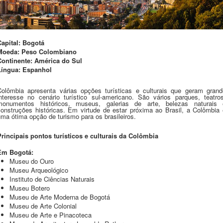
Capital: Bogotá
Moeda: Peso Colombiano
Continente: América do Sul
Língua: Espanhol
Colômbia apresenta várias opções turísticas e culturais que geram grand
interesse no cenário turístico sul-americano. São vários parques, teatros
monumentos históricos, museus, galerias de arte, belezas naturais 
construções históricas. Em virtude de estar próxima ao Brasil, a Colômbia 
ma ótima opção de turismo para os brasileiros.
Principais pontos turísticos e culturais da Colômbia
Em Bogotá:
­Museu do Ouro
Museu Arqueológico
Instituto de Ciências Naturais
­Museu Botero
­Museu de Arte Moderna de Bogotá
­Museu de Arte Colonial
­Museu de Arte e Pinacoteca