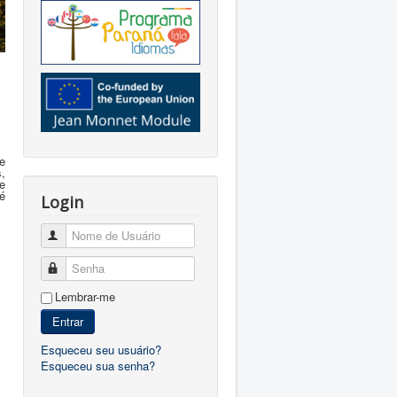
e
,
e
é
Login
Nome de Usuário
Senha
Lembrar-me
Entrar
Esqueceu seu usuário?
Esqueceu sua senha?