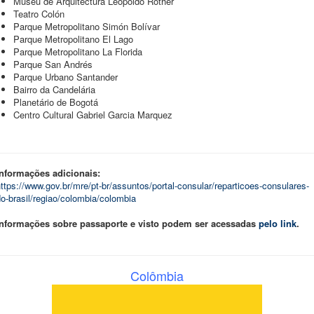
­Museu de Arquitectura Leopoldo Rother
­Teatro Colón
­Parque Metropolitano Simón Bolívar
­Parque Metropolitano El Lago
­Parque Metropolitano La Florida
­Parque San Andrés
­Parque Urbano Santander
­Bairro da Candelária
­Planetário de Bogotá
­Centro Cultural Gabriel Garcia Marquez
Informações adicionais:
ttps://www.gov.br/mre/pt-br/assuntos/portal-consular/reparticoes-consulares-
o-brasil/regiao/colombia/colombia
Informações sobre passaporte e visto podem ser acessadas
pelo link
.
Colômbia