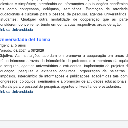
palestras e simpósios; Intercâmbio de informações e publicações acadêmica
tais como congressos, colóquios, seminários; Promoção de atividade
ducacionais e culturais para o pessoal de pesquisa, agentes universitários
estudantes; Qualquer outra modalidade de cooperação que as parte
considerem conveniente, tendo em conta suas respectivas áreas de ação.
Link da Universidade
Universidade del Tolima
Vigência: 5 anos
Período: 08/2024 a 08/2029
Objetivo: As Instituições acordam em promover a cooperação em áreas d
mútuo interesse através do intercâmbio de professores e membros da equip
de pesquisa, agentes universitários e estudantes, implantação de projetos d
educação, pesquisa e extensão conjuntos, organização de palestras 
simpósios, intercâmbio de informações e publicações acadêmicas tais com
congressos, colóquios, seminários e a promoção de atividades educacionais 
ulturais para o pessoal de pesquisa, agentes universitários e estudantes.
Link da Universidade