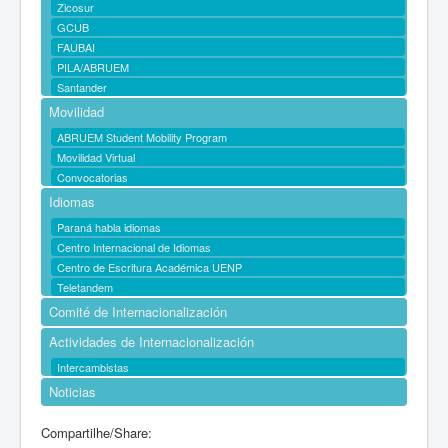
Zicosur
GCUB
FAUBAI
PILA/ABRUEM
Santander
Movilidad
ABRUEM Student Mobility Program
Movilidad Virtual
Convocatorias
Idiomas
Paraná habla idiomas
Centro Internacional de Idiomas
Centro de Escritura Académica UENP
Teletandem
Comité de Internacionalización
Actividades de Internacionalización
Intercambistas
Noticias
Compartilhe/Share: