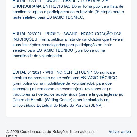
EDITAL 03/2021 - AWARD - RESULTADO ETAPA 2 E
CRONOGRAMA ENTREVISTAS Dono Torna pública a lista de
candidatos aptos a participarem da entrevista (3ª etapa) para o
teste seletivo para ESTÁGIO TÉCNICO.
EDITAL 02/2021 - PROPG - AWARD - HOMOLOGAÇÃO DAS
INSCRIÇÕES .Torna pública a lista de candidatos que tiveram
suas inscrições homologadas para participação no teste
seletivo para ESTÁGIO TÉCNICO (com bolsa ou na
modalidade de voluntariado)
EDITAL 01/2021 - WRITING CENTER UENP. Comunica a
abertura do processo de seleção para ESTÁGIO TÉCNICO
(com bolsa ou na modalidade de voluntariado), para que
alunos(as) atuem como assessores(as), revisores(as) e
tradutores(as) de textos acadêmicos (para a língua inglesa) no
Centro de Escrita (Writing Center) a ser implantado na
Universidade Estadual do Norte do Paraná (UENP).
© 2026 Coordenadoria de Relações Internacionais -
Volver arriba
UENP