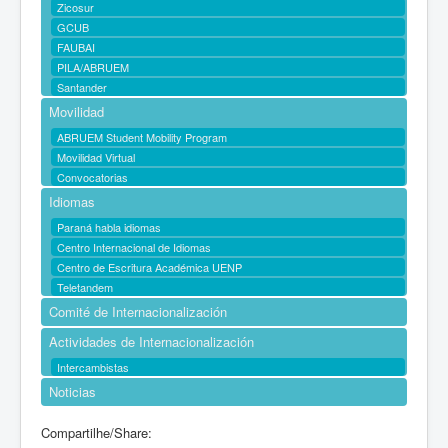
Zicosur
GCUB
FAUBAI
PILA/ABRUEM
Santander
Movilidad
ABRUEM Student Mobility Program
Movilidad Virtual
Convocatorias
Idiomas
Paraná habla idiomas
Centro Internacional de Idiomas
Centro de Escritura Académica UENP
Teletandem
Comité de Internacionalización
Actividades de Internacionalización
Intercambistas
Noticias
Compartilhe/Share: