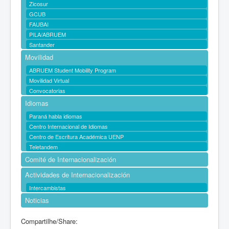
Zicosur
GCUB
FAUBAI
PILA/ABRUEM
Santander
Movilidad
ABRUEM Student Mobility Program
Movilidad Virtual
Convocatorias
Idiomas
Paraná habla idiomas
Centro Internacional de Idiomas
Centro de Escritura Académica UENP
Teletandem
Comité de Internacionalización
Actividades de Internacionalización
Intercambistas
Noticias
Compartilhe/Share: