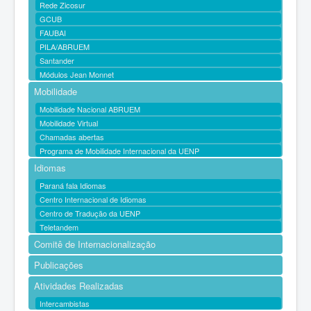
Rede Zicosur
GCUB
FAUBAI
PILA/ABRUEM
Santander
Módulos Jean Monnet
Mobilidade
Mobilidade Nacional ABRUEM
Mobilidade Virtual
Chamadas abertas
Programa de Mobilidade Internacional da UENP
Idiomas
Paraná fala Idiomas
Centro Internacional de Idiomas
Centro de Tradução da UENP
Teletandem
Comitê de Internacionalização
Publicações
Atividades Realizadas
Intercambistas