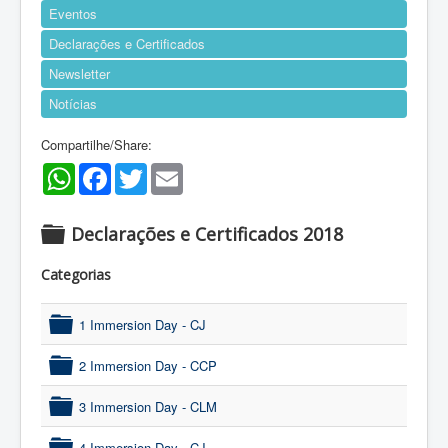
Eventos
Declarações e Certificados
Newsletter
Notícias
Compartilhe/Share:
WhatsApp
Facebook
Twitter
Email
Declarações e Certificados 2018
f
Categorias
o
l
1 Immersion Day - CJ
d
folder
e
2 Immersion Day - CCP
r
folder
3 Immersion Day - CLM
folder
4 Immersion Day - CJ