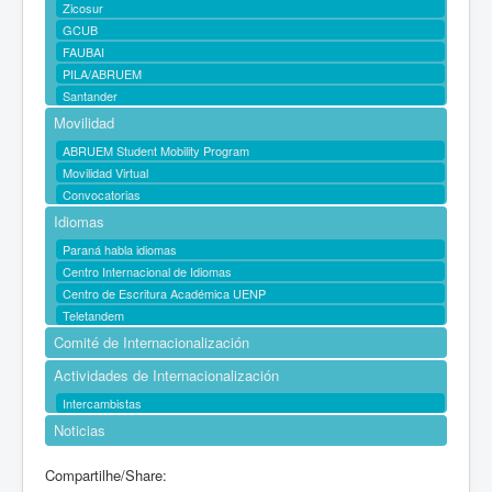
Zicosur
GCUB
FAUBAI
PILA/ABRUEM
Santander
Movilidad
ABRUEM Student Mobility Program
Movilidad Virtual
Convocatorias
Idiomas
Paraná habla idiomas
Centro Internacional de Idiomas
Centro de Escritura Académica UENP
Teletandem
Comité de Internacionalización
Actividades de Internacionalización
Intercambistas
Noticias
Compartilhe/Share: