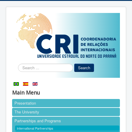
Search
Search
...
Main Menu
Presentation
The University
Partnerships and Programs
International Partnerships