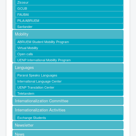
Zicosur
GCUB
FAUBAI
PILA/ABRUEM
Santander
Mobility
ABRUEM Student Mobility Program
Virtual Mobility
Open calls
UENP International Mobility Program
Languages
Paraná Speaks Languages
International Language Center
UENP Translation Center
Teletandem
Internationalization Committee
Internationalization Activities
Exchange Students
Newsletter
News