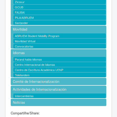
Zicosur
GCUB
FAUBAI
PILA/ABRUEM
Santander
Movilidad
ABRUEM Student Mobility Program
Movilidad Virtual
Convocatorias
Idiomas
Paraná habla idiomas
Centro Internacional de Idiomas
Centro de Escritura Académica UENP
Teletandem
Comité de Internacionalización
Actividades de Internacionalización
Intercambistas
Noticias
Compartilhe/Share: