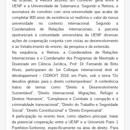
Na ocasião, a Reitora assinou um convênio geral entre a
UENP e a Universidade de Salamanca. Segundo a Reitora, a
assinatura do convênio com uma universidade que acaba de
completar 800 anos de existência só reafirma o valor da nossa
universidade no contexto internacional. Segundo a
Coordenadora de Relações Internacionais, a parceria
oportunizará à comunidade universitária da UENP diversas
ações de cooperação conjunta com vistas ao desenvolvimento
e ao fortalecimento do ensino, da pesquisa e da extensão.
Na sequência, a Reitora, a Coordenadora de Relações
Internacionais e o Coordenador dos Programas de Mestrado e
Doutorado em Ciência Jurídica, Prof. Dr. Fernando de Brito
Alves, participaram do 1er Colloque internacional droit et
développement – CIDROIT 2018, em Paris, sob o tema “Os
desafios globais para o direito contemporâneo”. A conferência
tratou de temas como “Direito e Desenvolvimento
Sustentável”, “Direito internacional, Migrações, Refúgio e
Direitos Humanos”, “Compliance e Combate à corrupção e à
criminalidade transnacional”, “Direito do Trabalho e Seguridade
Social”, “Direito Constitucional” e “Direito Empresarial”.
A participação no evento teve, como objetivo principal, tratar
da potencial cooperação entre a UENP e a Université Paris 1
Panthéon-Sorbonne, especificamente na área de direito. Para