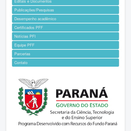
Editais e Documentos
Publicações/Pesquisas
Desempenho acadêmico
Certificados PFF
Notícias PFI
Equipe PFF
Parcerias
Contato