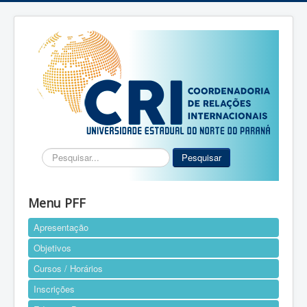
Pesquisar...
Pesquisar
Menu PFF
Apresentação
Objetivos
Cursos / Horários
Inscrições