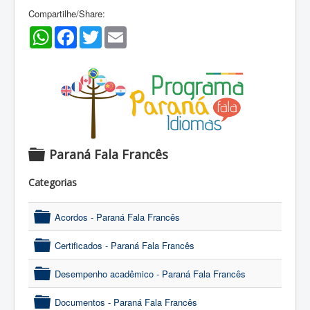
Compartilhe/Share:
WhatsApp
Facebook
Twitter
Email
Paraná Fala Francês
f
Categorias
o
l
Acordos - Paraná Fala Francês
d
folder
e
Certificados - Paraná Fala Francês
r
folder
Desempenho acadêmico - Paraná Fala Francês
folder
Documentos - Paraná Fala Francês