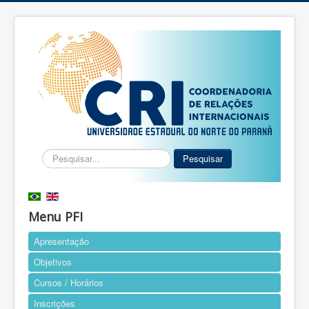
Pesquisar...
Pesquisar
Menu PFI
Apresentação
Objetivos
Cursos / Horários
Inscrições